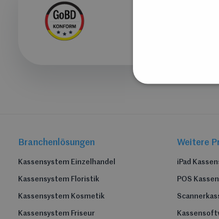
Branchenlösungen
Weitere P
Kassensystem Einzelhandel
iPad Kasse
Kassensystem Floristik
POS Kasse
Kassensystem Kosmetik
Scannerkas
Kassensystem Friseur
Kassensoft