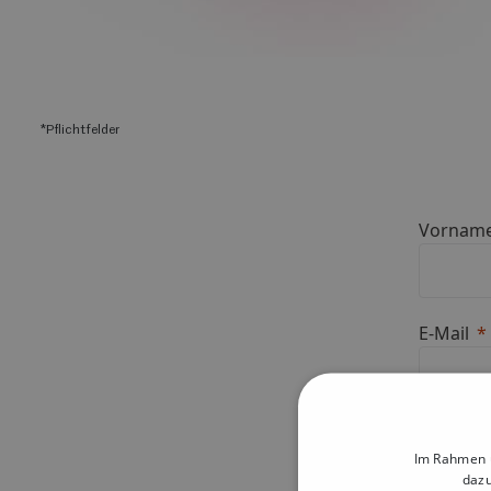
*Pflichtfelder
Vornam
E-Mail
Telefon
Im Rahmen u
dazu