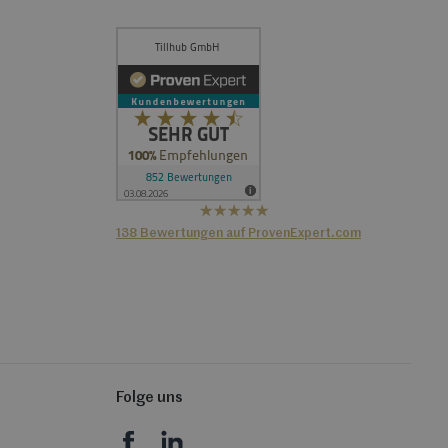
hat
4,36
138
Bewertungen auf ProvenExpert.com
von
5
Sternen
Tillhub GmbH
Folge uns