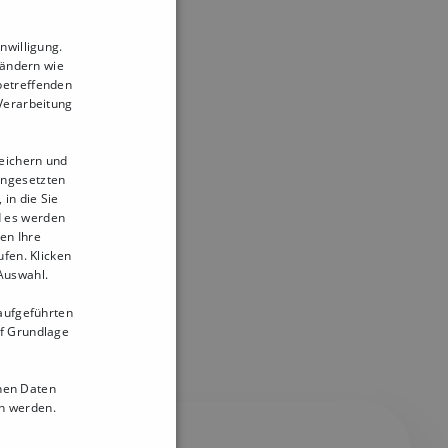
nwilligung.
Ländern wie
betreffenden
 Verarbeitung
peichern und
ingesetzten
in die Sie
d es werden
en Ihre
ufen. Klicken
 Auswahl.
 aufgeführten
uf Grundlage
nen Daten
 werden.