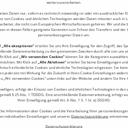
weiterzuverarbeiten.
ehmensname
eiten Daten nur, sofern es technisch notwendig ist oder mit ausdrücklicher Ei
tz von Cookies und ähnlichen Technologien werden Daten mitunter auch in 
arbeitet, die nicht zum Europäischen Wirtschaftsraum gehören. Wir und die 
zen in diesen Fällen geeignete Garantien zum Schutz des Transfers und der
personenbezogener Daten um.
uf
„Alle akzeptieren“
erteilen Sie uns Ihre Einwilligung für den Zugriff, das S
ießende Datenverarbeitung zu den gennannten Zwecken durch alle von uns e
it Klick auf
„Wir verwenden Cookies“
können Sie die Kategorien auswählen, 
 möchten. Mit Klick auf
„Alle Ablehnen“
erteilen Sie keine Einwilligungen un
chnisch erforderliche Cookies und ähnliche Technologien eingesetzt. Sie könn
en jederzeit mit Wirkung für die Zukunft in Ihren Cookie-Einstellungen widerr
BERATUNG ANFORDERN
zu „Wir verwenden Cookies“ unten links auf der Website und ändern Sie Ihre
willigen, erfolgt der Einsatz von Cookies und ähnlichen Technologien in den
gemäß § 25 Abs. 1 TDDDG. Eine anschließende Datenverarbeitung erfolgt a
Ihrer Einwilligung gemäß Art. 6 Abs. 1 S. 1 lit. a) DSGVO.
che Informationen über Cookies und die Verarbeitung Ihrer personenbezoge
n individuellen Einstellungen und unserer
Datenschutzerklärung
entnommen
Datenschutzerklärung