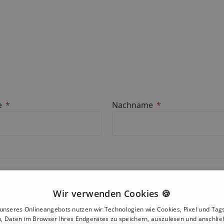
e
Nachname
Wir verwenden Cookies 🍪
nseres Onlineangebots nutzen wir Technologien wie Cookies, Pixel und Tags
, Daten im Browser Ihres Endgerätes zu speichern, auszulesen und anschli