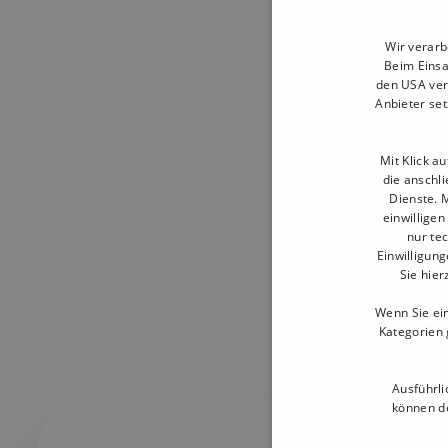
Untern
Wir verarb
Beim Einsa
den USA ver
Anbieter set
Branche
Mit Klick a
die anschl
Dienste. M
einwilligen
nur te
Einwilligung
Sie hier
Wenn Sie ein
Kategorien 
Ausführli
können de