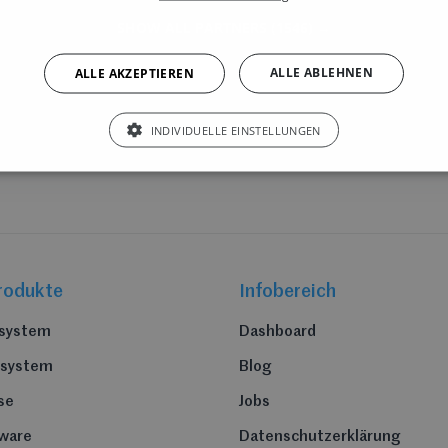
SHOW ALL PARTNERS
(1546) →
ALLE ABLEHNEN
ALLE AKZEPTIEREN
INDIVIDUELLE EINSTELLUNGEN
rodukte
Infobereich
nsystem
Dashboard
nsystem
Blog
se
Jobs
ware
Datenschutzerklärung